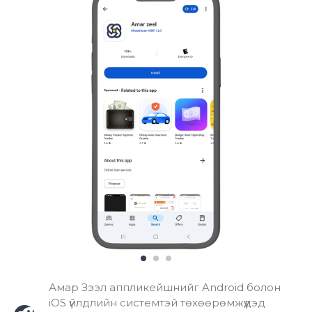
Амар Зээл аппликейшнийг Android болон
iOS үйлдлийн системтэй төхөөрөмжүүдэд