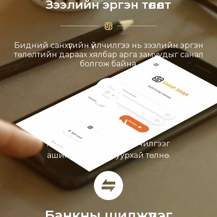
Зээлийн эргэн төлөлт
Бидний санхүүгийн үйлчилгээ нь зээлийн эргэн
төлөлтийн дараах хялбар арга замуудыг санал
болгож байна.
QPay
Аль ч банкны QPay үйлчилгээг
ашиглан түргэн шуурхай төлнө.
Банкны шилжүүлэг