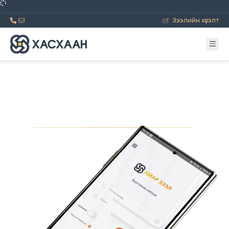
ВАЛЮТЫН ХАНШ ҮЗЭХ
Зээлийн хүсэлт