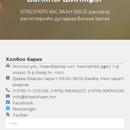
5176237670 ХАС ХААН ББСБ дансанд
регистерийн дугаараа бичиж төлнө.
Холбоо барих
Монгол улс, Улаанбаатар хот, Чингэлтэй дүүрэг, 1-р
хороо, 9-р байр,14 -тоот
Даваа-Баасан гарагт 09:00-18:00.Бямба, Ням гарагт
амарна.
(+976)-11-323236
,
(+976)-99054027
,
(+976)-99054029
info@khaskhaan.mn
Facebook
Messenger
Twitter