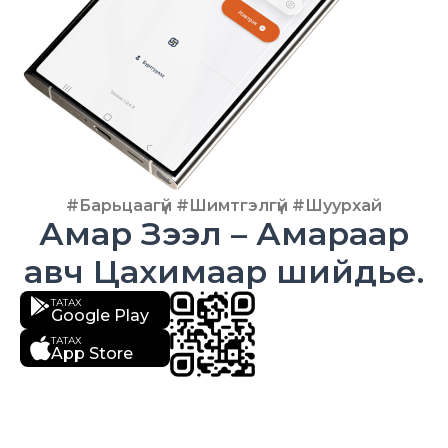
#Барьцаагүй #Шимтгэлгүй #Шуурхай
Амар Зээл – Амараар
авч Цахимаар шийдье.
ТАТАХ
Google Play
ТАТАХ
App Store