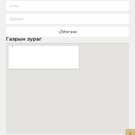
Илгээх
Газрын зураг