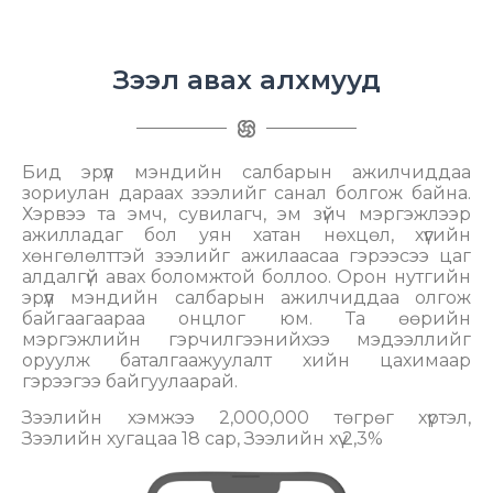
Зээл авах алхмууд
Бид эрүүл мэндийн салбарын ажилчиддаа
зориулан дараах зээлийг санал болгож байна.
Хэрвээ та эмч, сувилагч, эм зүйч мэргэжлээр
ажилладаг бол уян хатан нөхцөл, хүүгийн
хөнгөлөлттэй зээлийг ажилаасаа гэрээсээ цаг
алдалгүй авах боломжтой боллоо. Орон нутгийн
эрүүл мэндийн салбарын ажилчиддаа олгож
байгаагаараа онцлог юм. Та өөрийн
мэргэжлийн гэрчилгээнийхээ мэдээллийг
оруулж баталгаажуулалт хийн цахимаар
гэрээгээ байгуулаарай.
Зээлийн хэмжээ 2,000,000 төгрөг хүртэл,
Зээлийн хугацаа 18 сар, Зээлийн хүү 2,3%