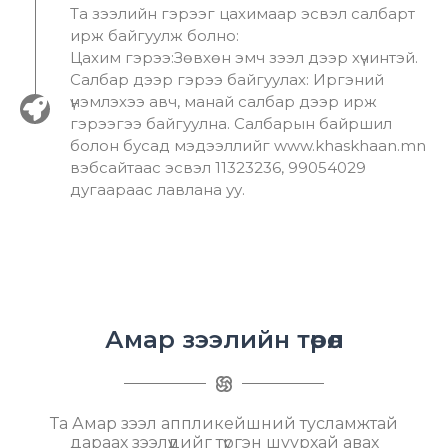
Та зээлийн гэрээг цахимаар эсвэл салбарт
ирж байгуулж болно:
Цахим гэрээ:Зөвхөн эмч зээл дээр хүчинтэй.
Салбар дээр гэрээ байгуулах: Иргэний
үнэмлэхээ авч, манай салбар дээр ирж
гэрээгээ байгуулна. Салбарын байршил
болон бусад мэдээллийг www.khaskhaan.mn
вэбсайтаас эсвэл 11323236, 99054029
дугаараас лавлана уу.
Амар зээлийн төрөл
Та Амар зээл аппликейшний тусламжтай
дараах зээлүүдийг түргэн шуурхай авах